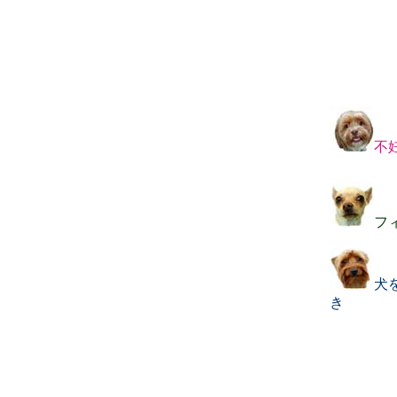
不
フ
犬
き