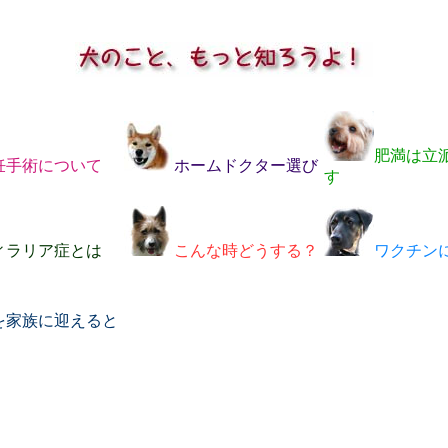
肥満は立
妊手術について
ホームドクター選び
す
ィラリア症とは
こんな時どうする？
ワクチン
を家族に迎えると