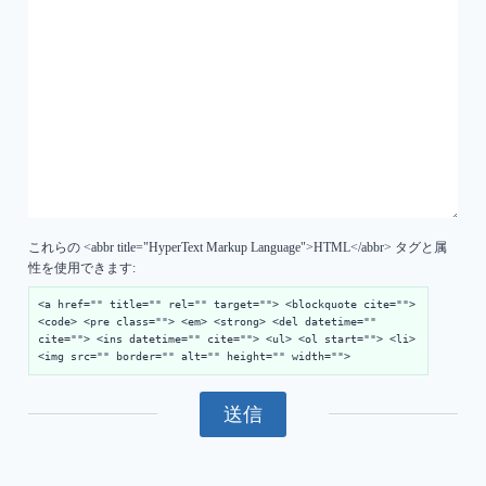
これらの <abbr title="HyperText Markup Language">HTML</abbr> タグと属
性を使用できます:
<a href="" title="" rel="" target=""> <blockquote cite="">
<code> <pre class=""> <em> <strong> <del datetime=""
cite=""> <ins datetime="" cite=""> <ul> <ol start=""> <li>
<img src="" border="" alt="" height="" width="">
送信