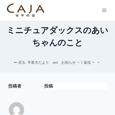
内
容
を
ス
ミニチュアダックスのあい
キ
ッ
ちゃんのこと
プ
戻る: 卒業犬だより and お知らせ
1 返信
投稿者
投稿