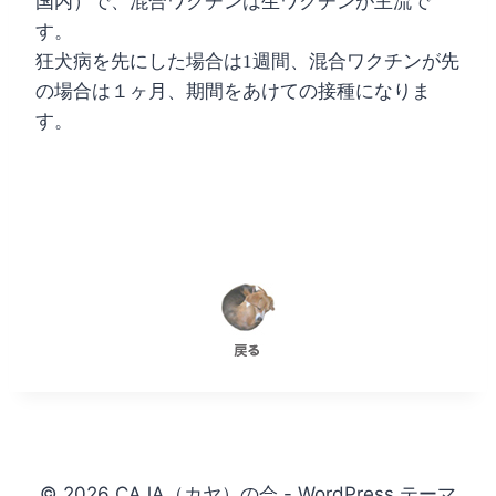
国内）で、混合ワクチンは生ワクチンが主流で
す。
狂犬病を先にした場合は1週間、混合ワクチンが先
の場合は１ヶ月、期間をあけての接種になりま
す。
© 2026 CAJA（カヤ）の会 - WordPress テーマ