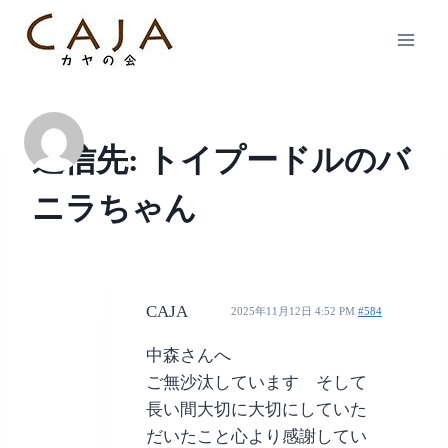
内
容
を
ス
キ
ッ
返信先: トイプードルのバ
プ
ニラちゃん
CAJA
2025年11月12日 4:52 PM
#584
中森さんへ
ご無沙汰しています そして
長い間大切に大切にしていた
だいたこと心より感謝してい